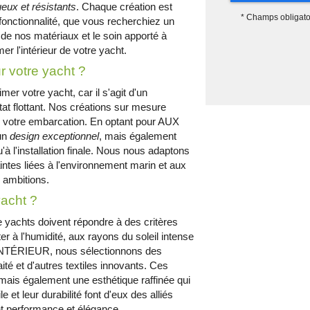
ueux et résistants
. Chaque création est
*
Champs obligato
 fonctionnalité, que vous recherchiez un
 de nos matériaux et le soin apporté à
er l'intérieur de votre yacht.
r votre yacht ?
mer votre yacht, car il s'agit d'un
itat flottant. Nos créations sur mesure
de votre embarcation. En optant pour AUX
un
design exceptionnel
, mais également
 l'installation finale. Nous nous adaptons
ntes liées à l'environnement marin et aux
s ambitions.
yacht ?
 yachts doivent répondre à des critères
er à l'humidité, aux rayons du soleil intense
'INTÉRIEUR, nous sélectionnons des
raité et d'autres textiles innovants. Ces
mais également une esthétique raffinée qui
 et leur durabilité font d'eux des alliés
nt performance et élégance.