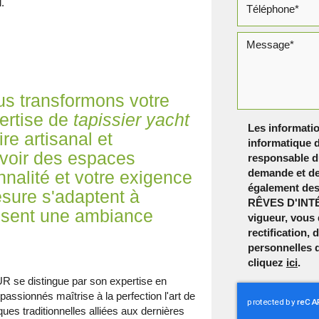
.
 transformons votre
pertise de
tapissier yacht
Les informatio
ire artisanal et
informatique d
voir des espaces
responsable du
demande et de
onnalité et votre exigence
également dest
esure s'adaptent à
RÊVES D'INTÉ
issent une ambiance
vigueur, vous
rectification,
personnelles 
cliquez
ici
.
e distingue par son expertise en
passionnés maîtrise à la perfection l'art de
ques traditionnelles alliées aux dernières