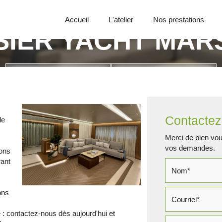
Accueil
L'atelier
Nos prestations
SIER YACHT MAR
Appelez-nous
Demande de devis
Contactez
de
Merci de bien voul
vos demandes.
ons
rant
ons
 : contactez-nous dès aujourd'hui et