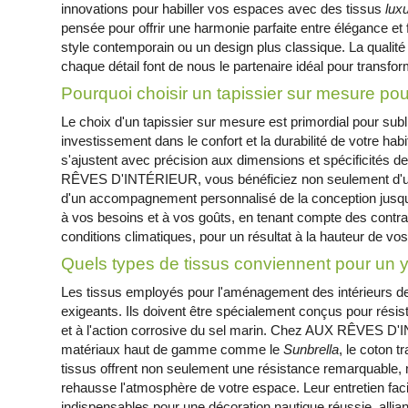
innovations pour habiller vos espaces avec des tissus
lux
pensée pour offrir une harmonie parfaite entre élégance et
style contemporain ou un design plus classique. La qualité
chaque détail font de nous le partenaire idéal pour transform
Pourquoi choisir un tapissier sur mesure pou
Le choix d'un tapissier sur mesure est primordial pour subli
investissement dans le confort et la durabilité de votre hab
s'ajustent avec précision aux dimensions et spécificités 
RÊVES D'INTÉRIEUR, vous bénéficiez non seulement d'
d'un accompagnement personnalisé de la conception jusqu'à
à vos besoins et à vos goûts, en tenant compte des contrai
conditions climatiques, pour un résultat à la hauteur de vo
Quels types de tissus conviennent pour un 
Les tissus employés pour l'aménagement des intérieurs de
exigeants. Ils doivent être spécialement conçus pour résist
et à l'action corrosive du sel marin. Chez AUX RÊVES D
matériaux haut de gamme comme le
Sunbrella
, le coton t
tissus offrent non seulement une résistance remarquable, 
rehausse l'atmosphère de votre espace. Leur entretien facile
indispensables pour une décoration nautique réussie, allia