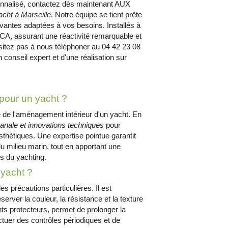
sonnalisé, contactez dès maintenant AUX
acht à Marseille
. Notre équipe se tient prête
ovantes adaptées à vos besoins. Installés à
ACA, assurant une réactivité remarquable et
hésitez pas à nous téléphoner au 04 42 23 08
n conseil expert et d'une réalisation sur
l pour un yacht ?
te de l'aménagement intérieur d'un yacht. En
isanale et innovations techniques
pour
thétiques. Une expertise pointue garantit
du milieu marin, tout en apportant une
rs du yachting.
 yacht ?
es précautions particulières. Il est
ver la couleur, la résistance et la texture
nts protecteurs, permet de prolonger la
ctuer des contrôles périodiques et de