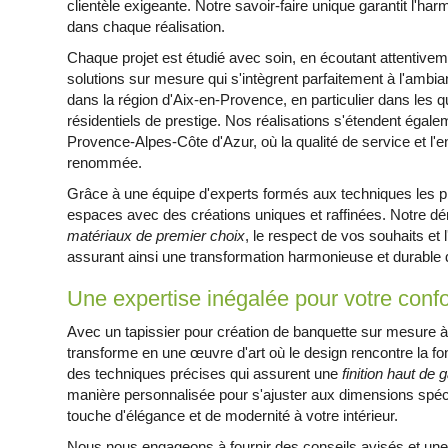
clientèle exigeante. Notre savoir-faire unique garantit l'har
dans chaque réalisation.
Chaque projet est étudié avec soin, en écoutant attentivem
solutions sur mesure qui s'intègrent parfaitement à l'ambia
dans la région d'Aix-en-Provence, en particulier dans les q
résidentiels de prestige. Nos réalisations s'étendent égal
Provence-Alpes-Côte d'Azur, où la qualité de service et l'
renommée.
Grâce à une équipe d'experts formés aux techniques les 
espaces avec des créations uniques et raffinées. Notre d
matériaux de premier choix
, le respect de vos souhaits et 
assurant ainsi une transformation harmonieuse et durable d
Une expertise inégalée pour votre confo
Avec un tapissier pour création de banquette sur mesure 
transforme en une œuvre d'art où le design rencontre la fonc
des techniques précises qui assurent une
finition haut d
manière personnalisée pour s'ajuster aux dimensions spéci
touche d'élégance et de modernité à votre intérieur.
Nous nous engageons à fournir des conseils avisés et une 