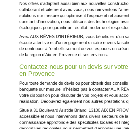
Nos offres s'adaptent aussi bien aux nouvelles constructio
collaborant étroitement avec vous, nous réinventons l'amé
solutions sur mesure qui optimisent l'espace et rehaussent
constant d'innovation, nous utilisons des technologies av
écologiques pour garantir un résultat moderne et respectu
Avec AUX RÊVES D'INTÉRIEUR, vous bénéficiez d'un
sa
écoute attentive et d'un engagement sincère envers la sat
de contribuer à l'embellissement de vos espaces en créant
de la région d'Aix-en-Provence et ses environs.
Contactez-nous pour un devis sur votre
en-Provence
Pour toute demande de devis ou pour obtenir des conseils 
banquette sur mesure, n'hésitez pas à contacter AUX RÊ
votre disposition pour discuter de vos projets et vous acc
réalisation. Découvrez également nos autres prestations qui
Situé à 31 Boulevard Aristide Briand, 13100 AIX EN PROVE
accessible et nous intervenons dans divers secteurs de l
connaissance approfondie des spécificités locales et l'in
décoratives régionales nous permettent d'apporter une
val