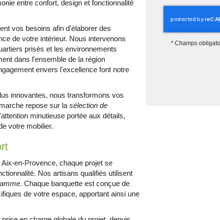
monie entre confort, design et fonctionnalité
ent vos besoins afin d'élaborer des
nce de votre intérieur. Nous intervenons
*
Champs obligato
uartiers prisés et les environnements
ement dans l'ensemble de la région
engagement envers l'excellence font notre
plus innovantes, nous transformons vos
émarche repose sur la
sélection de
l'attention minutieuse portée aux détails,
e votre mobilier.
rt
à Aix-en-Provence, chaque projet se
tionnalité. Nos artisans qualifiés utilisent
e gamme
. Chaque banquette est conçue de
fiques de votre espace, apportant ainsi une
prise en charge globale du projet, depuis