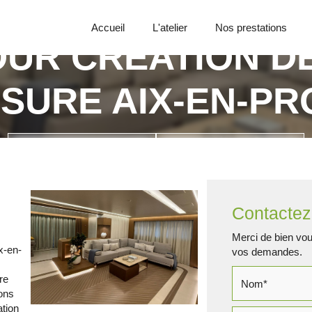
Accueil
L'atelier
Nos prestations
OUR CRÉATION 
SURE AIX-EN-P
Appelez-nous
Demande de devis
Contactez
Merci de bien voul
x-en-
vos demandes.
re
ions
ation