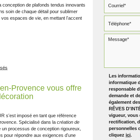
, la conception de plafonds tendus innovants
ns soin de chaque détail pour sublimer
us vos espaces de vie, en mettant l'accent
isés
Les informatio
informatique d
n-Provence vous offre
responsable du
décoration
demande et de
également dest
RÊVES D'INTÉ
vigueur, vous
s'est imposé en tant que référence
rectification,
Provence. Spécialisé dans la
création de
personnelles 
e un processus de conception rigoureux,
cliquez
ici
.
nes pour répondre aux exigences d'une