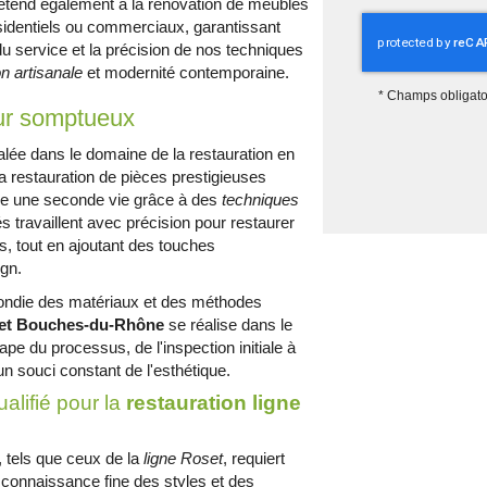
s'étend également à la rénovation de meubles
sidentiels ou commerciaux, garantissant
du service et la précision de nos techniques
on artisanale
et modernité contemporaine.
*
Champs obligato
eur somptueux
alée dans le domaine de la restauration en
 restauration de pièces prestigieuses
le une seconde vie grâce à des
techniques
s travaillent avec précision pour restaurer
rs, tout en ajoutant des touches
gn.
fondie des matériaux et des méthodes
oset Bouches-du-Rhône
se réalise dans le
pe du processus, de l'inspection initiale à
un souci constant de l'esthétique.
ualifié pour la
restauration ligne
 tels que ceux de la
ligne Roset
, requiert
connaissance fine des styles et des