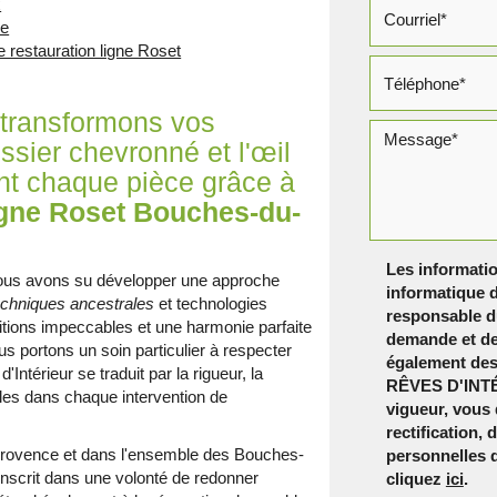
x
ce
 restauration ligne Roset
 transformons vos
ssier chevronné et l'œil
ant chaque pièce grâce à
ligne Roset Bouches-du-
Les informatio
, nous avons su développer une approche
informatique d
echniques ancestrales
et technologies
responsable du
itions impeccables et une harmonie parfaite
demande et de
us portons un soin particulier à respecter
également dest
ntérieur se traduit par la rigueur, la
RÊVES D'INTÉ
elles dans chaque intervention de
vigueur, vous
rectification,
-Provence et dans l'ensemble des Bouches-
personnelles 
inscrit dans une volonté de redonner
cliquez
ici
.