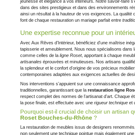
jeunesse et élégance à vos intérieurs. Notre savoir-faire 
dans des sites prestigieux et dans des environnements ré
ainsi un résultat à la hauteur de vos exigences. La qualité 
font de chaque restauration un mariage parfait entre
traditi
Une expertise reconnue pour un intéri
Avec Aux Rêves d'Intérieur, bénéficiez d'une maîtrise inég
tapisserie et ameublement. Nous nous spécialisons dans la
comme celles de la
ligne Roset
, apportant à chaque meub
artisanales
éprouvées et minutieuses. Nos artisans qualifié
la splendeur et le confort d'origine de vos précieux mobilie
contemporaines adaptées aux exigences actuelles de desi
Nos interventions s'appuient sur une connaissance appro
traditionnelles, garantissant que la
restauration ligne R
respect complet des normes de l'artisanat d'art. Chaque éta
la pose finale, est effectuée avec une
rigueur technique
et 
Pourquoi est-il crucial de choisir un artisan q
Roset Bouches-du-Rhône
?
La restauration de meubles issus de designers renommés,
non seulement une technique pointue mais également une 