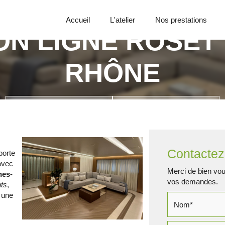
Accueil
L'atelier
Nos prestations
ON LIGNE ROSET
RHÔNE
Appelez-nous
Demande de devis
Contactez
porte
avec
Merci de bien voul
hes-
vos demandes.
ts
,
à une