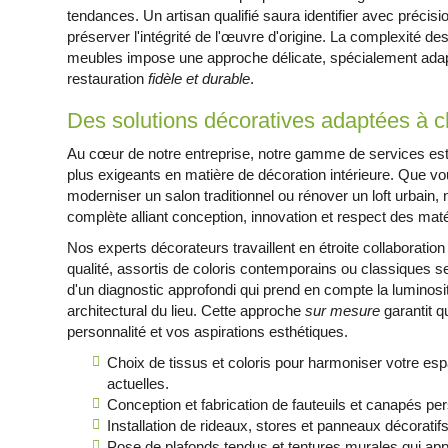
tendances. Un artisan qualifié saura identifier avec précis
préserver l'intégrité de l'œuvre d'origine. La complexité de
meubles impose une approche délicate, spécialement adapt
restauration
fidèle et durable
.
Des solutions décoratives adaptées à 
Au cœur de notre entreprise, notre gamme de services es
plus exigeants en matière de décoration intérieure. Que vo
moderniser un salon traditionnel ou rénover un loft urbain, 
complète alliant conception, innovation et respect des maté
Nos experts décorateurs travaillent en étroite collaboration
qualité, assortis de coloris contemporains ou classiques s
d'un diagnostic approfondi qui prend en compte la luminosité
architectural du lieu. Cette approche
sur mesure
garantit qu
personnalité et vos aspirations esthétiques.
Choix de tissus et coloris pour harmoniser votre e
actuelles.
Conception et fabrication de fauteuils et canapés pe
Installation de rideaux, stores et panneaux décoratif
Pose de plafonds tendus et tentures murales qui app