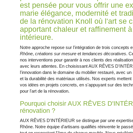
est pensée pour vous offrir une e
marie élégance, modernité et tradi
de la rénovation Knoll où l'art se
apportant chaleur et raffinement à
intérieure.
Notre approche repose sur l'intégration de trois concepts e
Rhône
,
créations sur mesure
et
tendances décoratives
. C
nos interventions pour garantir à nos clients des réalisation
avec leurs attentes. En choisissant AUX RÊVES D'INTÉRI
l'innovation dans le domaine du mobilier restauré, avec un ac
et la durabilité des matériaux utilisés. Nos experts mettent
vos idées en projets concrets, en s'appuyant sur des techn
pour l'art de la rénovation.
Pourquoi choisir AUX RÊVES D'INTÉRI
rénovation ?
AUX RÊVES D'INTÉRIEUR se distingue par une
expertis
Rhône. Notre équipe d'artisans qualifiés réinvente le pass
tout en respectant l'âme de chaque meuble. Nous privilég