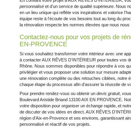
En confiant votre projet à AUX RÊVES D'INTÉRIEUR, vou
personnalisé
et d'un service de qualité supérieure. Nous 
en un lieu unique qui reflète vos inspirations et valorise l
équipe reste à l'écoute de vos besoins tout au long du p
la rénovation respecte les normes élevées que nous nous
Contactez-nous pour vos projets de rén
EN-PROVENCE
Si vous souhaitez transformer votre intérieur avec une app
à contacter AUX RÊVES D'INTÉRIEUR pour toutes vos de
Rhône. Nous sommes disponibles pour répondre à vos ques
privilégier et vous proposer une solution sur mesure adap
une rénovation complète ou des retouches ciblées, notre 
chaque étape du processus afin d'assurer la réussite de vot
Pour prendre rendez-vous ou obtenir un
devis gratuit
, vou
Boulevard Aristide Briand 13100 AIX EN PROVENCE. Notre 
votre disposition pour organiser un échange rapide, et notr
de discuter de vos idées en direct. AUX RÊVES D'INTÉRIE
région d'Aix-en-Provence et ses environs, garantissant ains
personnalisé et réactif de vos projets.