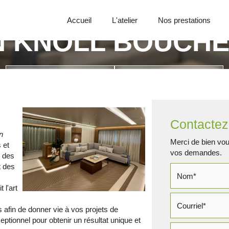
Accueil
L'atelier
Nos prestations
N KNOLL BOUCHE
Appelez-nous
Demande de devis
Contactez
n
Merci de bien voul
s et
vos demandes.
s des
t des
 l'art
 afin de donner vie à vos projets de
eptionnel pour obtenir un résultat unique et