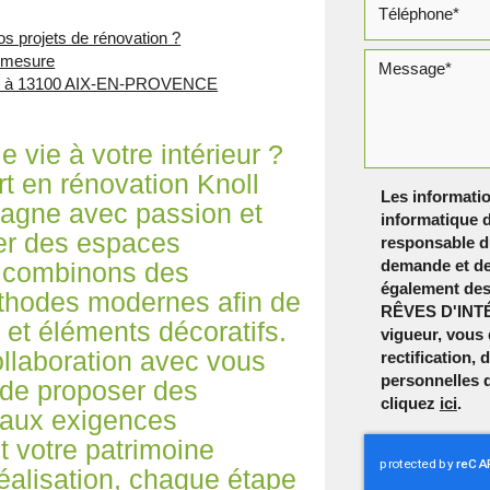
 projets de rénovation ?
r mesure
noll à 13100 AIX-EN-PROVENCE
 vie à votre intérieur ?
en rénovation Knoll
Les informatio
gne avec passion et
informatique d
éer des espaces
responsable du
demande et de
s combinons des
également dest
éthodes modernes afin de
RÊVES D'INTÉ
 et éléments décoratifs.
vigueur, vous
collaboration avec vous
rectification,
personnelles 
 de proposer des
cliquez
ici
.
 aux exigences
t votre patrimoine
réalisation, chaque étape