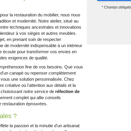
*
Champs obligato
pour la restauration du mobilier, nous nous
dition et modernité. Notre atelier, situé au
entre techniques ancestrales et innovations
plendeur à vos sièges et autres meubles.
et, en prenant soin de respecter
he de modernité indispensable à un intérieur
otre écoute pour transformer vos envies en
t des exigences de qualité.
ompréhension fine de vos besoins. Que vous
yle d'un canapé ou repenser complètement
r vous une solution personnalisée. Chez
éative où l'attention aux détails et la
 choisissant notre service de
réfection de
ment complet qui allie conseils
 restauration éprouvées.
nales ?
lète la passion et la minutie d'un artisanat