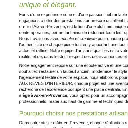
unique et élégant
.
Forts d'une expérience riche et d'une passion inébranlable 
engageons à offrir des prestations sur mesure qui allient tra
cœur d'Aix-en-Provence, est le lieu d'une alchimie unique 
contemporaines, permettant ainsi de redonner toute leur s
Nous travaillons avec
minutie et créativité
pour chaque proj
l'authenticité de chaque pièce tout en y apportant une touc
actuel et raffiné. Notre équipe d'artisans qualifiés est à v
réalité, et ce, dans le strict respect des délais annoncés e
Notre engagement repose sur une écoute active et une c
souhaitiez restaurer un fauteuil ancien, moderniser le st
l'agencement textile de votre espace, nous élaborons pou
AUX RÊVES D'INTÉRIEUR, chaque projet est une aventure cr
recherche de l'excellence occupent une place centrale. En
siège à Aix-en-Provence
, vous optez pour un accompagne
professionnels, matériaux haut de gamme et techniques de
Pourquoi choisir nos prestations artisa
Dans notre atelier d'Aix-en-Provence, chaque réalisation ref