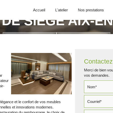
Accueil
L'atelier
Nos prestations
 DE SIÈGE AIX-E
Appelez-nous
Demande de devis
Contactez
Merci de bien voul
ar
vos demandes.
ateur
ir-
élégance et le confort de vos meubles
onnelles et innovations modernes.
restauration du rembourrage, le choix de