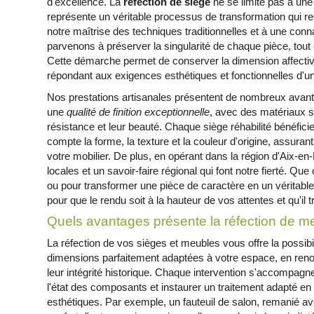
d'excellence. La
réfection de siège
ne se limite pas à une 
représente un véritable processus de transformation qui 
notre maîtrise des techniques traditionnelles et à une co
parvenons à préserver la singularité de chaque pièce, tout
Cette démarche permet de conserver la dimension affective
répondant aux exigences esthétiques et fonctionnelles d'un
Nos prestations artisanales présentent de nombreux avanta
une
qualité de finition exceptionnelle
, avec des matériaux s
résistance et leur beauté. Chaque siège réhabilité bénéfici
compte la forme, la texture et la couleur d'origine, assuran
votre mobilier. De plus, en opérant dans la région d'Aix-e
locales et un savoir-faire régional qui font notre fierté. Que
ou pour transformer une pièce de caractère en un véritable
pour que le rendu soit à la hauteur de vos attentes et qu'il
Quels avantages présente la réfection de m
La réfection de vos sièges et meubles vous offre la possib
dimensions parfaitement adaptées à votre espace, en ren
leur intégrité historique. Chaque intervention s'accompagn
l'état des composants et instaurer un traitement adapté en
esthétiques. Par exemple, un fauteuil de salon, remanié a