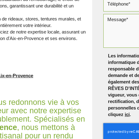
tions, garantissant une durabilité et un
 de rideaux, stores, tentures murales, et
tièrement votre intérieur.
ciez de notre expertise locale, assurant un
gion d'Aix-en-Provence et ses environs.
Les informatio
informatique d
responsable du
demande et de
Aix-en-Provence
également dest
RÊVES D'INTÉ
vigueur, vous
 redonnons vie à vos
rectification,
personnelles 
eur avec notre expertise
cliquez
ici
.
ublement. Spécialisés en
vence
, nous mettons à
rtisanal pour un rendu