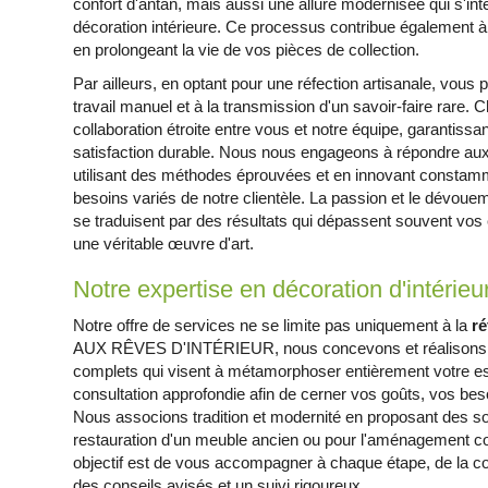
confort d'antan, mais aussi une allure modernisée qui s'i
décoration intérieure. Ce processus contribue également à 
en prolongeant la vie de vos pièces de collection.
Par ailleurs, en optant pour une réfection artisanale, vous 
travail manuel et à la transmission d'un savoir-faire rare. C
collaboration étroite entre vous et notre équipe, garantissa
satisfaction durable. Nous nous engageons à répondre aux 
utilisant des méthodes éprouvées et en innovant constamm
besoins variés de notre clientèle. La passion et le dévou
se traduisent par des résultats qui dépassent souvent vos
une véritable œuvre d'art.
Notre expertise en décoration d'intérieu
Notre offre de services ne se limite pas uniquement à la
ré
AUX RÊVES D'INTÉRIEUR, nous concevons et réalisons des
complets qui visent à métamorphoser entièrement votre es
consultation approfondie afin de cerner vos goûts, vos bes
Nous associons tradition et modernité en proposant des sol
restauration d'un meuble ancien ou pour l'aménagement co
objectif est de vous accompagner à chaque étape, de la con
des conseils avisés et un suivi rigoureux.