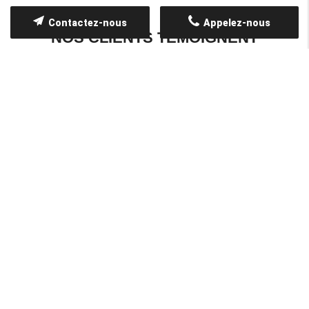
Contactez-nous
Appelez-nous
NOS CLIENTS TÉMOIGNENT
GLERANT MARC
14/01/2022
Une qualité de travail extraordinaire, une
gentillesse du personnel aussi très agréable,
sachez être patient sur les délais ils sont
victimes de leur succès. A recommander
vivement