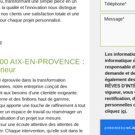
ieu, transformant une simple pièce en un
a qualité et l'innovation nous distingue
nos clients une satisfaction totale et une
pour chaque projet personnalisé.
e
Les informatio
00 AIX-EN-PROVENCE :
informatique d
responsable du
rieur
demande et de
également dest
éprouvée dans la transformation
RÊVES D'INTÉ
nnées, notre entreprise conçoit des
vigueur, vous
nt aux besoins d'une clientèle exigeante.
rectification,
rne et des finitions haut de gamme,
personnelles 
qui apporte une touche de raffinement à tout
cliquez
ici
.
iser un espace de travail ou réaménager un
alisation d'un projet sur mesure.
ur une écoute attentive des attentes de
r. Chaque intervention, qu'elle soit dans le