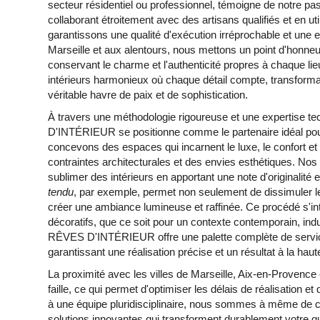
secteur résidentiel ou professionnel, témoigne de notre pas
collaborant étroitement avec des artisans qualifiés et en u
garantissons une qualité d'exécution irréprochable et une 
Marseille et aux alentours, nous mettons un point d'honneur 
conservant le charme et l'authenticité propres à chaque li
intérieurs harmonieux où chaque détail compte, transforma
véritable havre de paix et de sophistication.
À travers une méthodologie rigoureuse et une expertise
D'INTÉRIEUR se positionne comme le partenaire idéal pou
concevons des espaces qui incarnent le luxe, le confort et 
contraintes architecturales et des envies esthétiques. Nos
sublimer des intérieurs en apportant une note d'originalit
tendu
, par exemple, permet non seulement de dissimuler l
créer une ambiance lumineuse et raffinée. Ce procédé s'int
décoratifs, que ce soit pour un contexte contemporain, in
RÊVES D'INTÉRIEUR offre une palette complète de servic
garantissant une réalisation précise et un résultat à la hau
La proximité avec les villes de Marseille, Aix-en-Provence 
faille, ce qui permet d'optimiser les délais de réalisation 
à une équipe pluridisciplinaire, nous sommes à même de 
solutions innovantes qui transforment durablement votre q