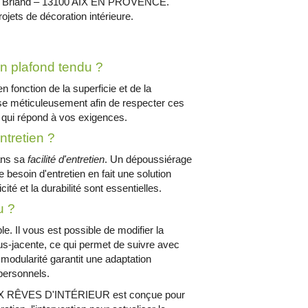
tide Briand – 13100 AIX EN PROVENCE.
rojets de décoration intérieure.
'un plafond tendu ?
n fonction de la superficie et de la
se méticuleusement afin de respecter ces
té qui répond à vos exigences.
ntretien ?
ans sa
facilité d'entretien
. Un dépoussiérage
 besoin d'entretien en fait une solution
té et la durabilité sont essentielles.
u ?
le. Il vous est possible de modifier la
 sous-jacente, ce qui permet de suivre avec
 modularité garantit une adaptation
personnels.
z AUX RÊVES D'INTÉRIEUR est conçue pour