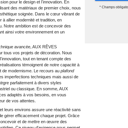
sion pour le design et l'innovation. En
*
Champs obligato
tilisant des matériaux de premier choix, nous
esthétique soignée. Dans le cœur vibrant de
à allier modernité et tradition, en
eu. Notre ambition est de concevoir des
nt ainsi votre environnement en un
 technique avancée, AUX RÊVES
r tous vos projets de décoration. Nous
l'innovation, tout en tenant compte des
 réalisations témoignent de notre capacité à
é et de modernisme. Le recours au
plafond
es imperfections techniques mais aussi de
ègre parfaitement à divers styles
dustriel ou classique. En somme, AUX
es adaptés à vos besoins, en vous
teur de vos attentes.
et leurs environs assure une réactivité sans
et de gérer efficacement chaque projet. Grâce
concevoir et de mettre en œuvre des
uotidien. Ce niveau d'exigence nous permet