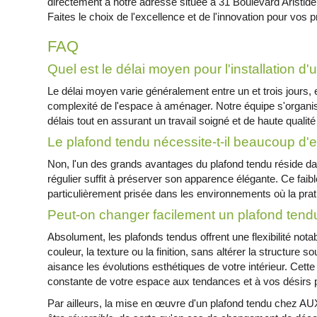
directement à notre adresse située à 31 Boulevard Aris
Faites le choix de l'excellence et de l'innovation pour vos p
FAQ
Quel est le délai moyen pour l'installation d
Le délai moyen varie généralement entre un et trois jours, e
complexité de l'espace à aménager. Notre équipe s'organi
délais tout en assurant un travail soigné et de haute quali
Le plafond tendu nécessite-t-il beaucoup d'e
Non, l'un des grands avantages du plafond tendu réside d
régulier suffit à préserver son apparence élégante. Ce faible
particulièrement prisée dans les environnements où la pratici
Peut-on changer facilement un plafond tend
Absolument, les plafonds tendus offrent une flexibilité notab
couleur, la texture ou la finition, sans altérer la structure
aisance les évolutions esthétiques de votre intérieur. Cette
constante de votre espace aux tendances et à vos désirs 
Par ailleurs, la mise en œuvre d'un plafond tendu che