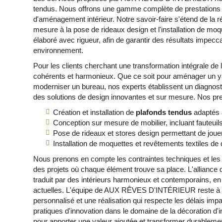
tendus. Nous offrons une gamme complète de prestations 
d'aménagement intérieur. Notre savoir-faire s'étend de la ré
mesure à la pose de rideaux design et l'installation de m
élaboré avec rigueur, afin de garantir des résultats impec
environnement.
Pour les clients cherchant une transformation intégrale de
cohérents et harmonieux. Que ce soit pour aménager un y
moderniser un bureau, nos experts établissent un diagnost
des solutions de design innovantes et sur mesure. Nos pre
Création et installation de
plafonds tendus
adaptés a
Conception sur mesure de mobilier, incluant fauteui
Pose de rideaux et stores design permettant de jouer 
Installation de moquettes et revêtements textiles de 
Nous prenons en compte les contraintes techniques et les 
des projets où chaque élément trouve sa place. L'alliance de
traduit par des intérieurs harmonieux et contemporains, e
actuelles. L'équipe de AUX RÊVES D'INTÉRIEUR reste à l'é
personnalisé et une réalisation qui respecte les délais impa
pratiques d'innovation dans le domaine de la décoration d'
pour apporter une valeur ajoutée et transformer durablem