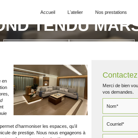
Accueil
L'atelier
Nos prestations
OND TENDU MARS
Appelez-nous
Demande de devis
Contactez
e en
Merci de bien voul
tion
vos demandes.
ores,
nd
nt
puie
 permet d'harmoniser les espaces, qu'il
véhicule de prestige. Nous nous engageons à