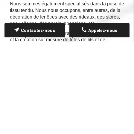
Nous sommes également spécialisés dans la pose de
tissu tendu. Nous nous occupons, entre autres, de la
décoration de fenêtres avec des rideaux, des stores,
des voilages, des parois japonaises, etc.
Contactez-nous
Appelez-nous
Nous effectuons par ailleurs la confection de rideaux
et la création sur mesure de têtes de lits et de
coussins destinés à la décoration, ainsi que des
travaux de rénovation d'intérieur comme la pose de
plafonds tendus.
Une équipe de tapissiers en meubles et décorateurs
d'intérieur qualifiés assurent les prestations. Ils
utilisent des matériaux spécifiques et de qualité qui
répondent aux normes européennes.
Pour tous vos projets et une demande de devis,
n'hésitez pas à nous contacter par téléphone ou via
notre formulaire de contact.