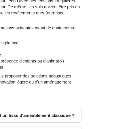
tissu tendu avec des tensions irrégulières
teur. De même, les sols doivent être pris en
ue les revêtements durs (carrelage,
formations suivantes avant de contacter un
us plafond
x
, présence d'enfants ou d'animaux)
ns
ous proposer des solutions acoustiques
rénovation légère ou d'un aménagement
 et un tissu d'ameublement classique ?