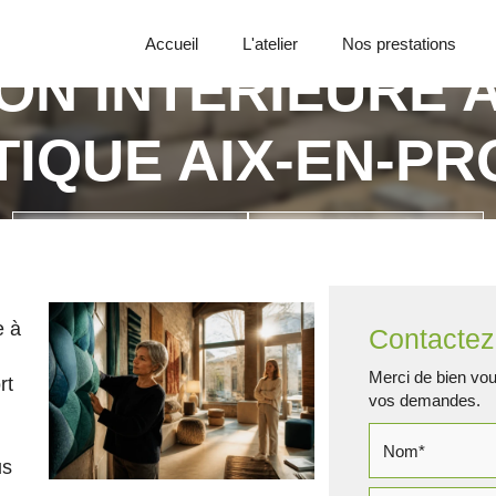
Accueil
L'atelier
Nos prestations
ON INTÉRIEURE A
IQUE AIX-EN-P
Appelez-nous
Demande de devis
e à
Contactez
Merci de bien voul
rt
vos demandes.
us