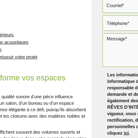
érieurs
ons acoustiques
e
éussir votre projet
Les informatio
nsforme vos espaces
informatique d
responsable du
demande et de
a qualité sonore d'une pièce influence
également dest
d'un salon, d'un bureau ou d'un espace
RÊVES D'INTÉ
nse élégante à ce défi, puisqu'ils absorbent
vigueur, vous
et les cloisons avec des matières nobles et
rectification,
personnelles 
ffichent souvent des volumes ouverts et
cliquez
ici
.