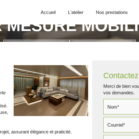
Accueil
L'atelier
Nos prestations
 MESURE MOBIL
Appelez-nous
Demande de devis
Contactez
Merci de bien voul
rte
vos demandes.
isé.
uxe,
rojet, assurant élégance et praticité.