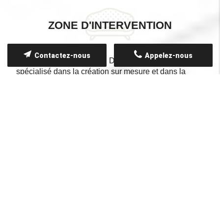
ZONE D'INTERVENTION
Contactez-nous
Appelez-nous
Notre atelier AUX RÊVES D'INTÉRIEUR est
spécialisé dans la création sur mesure et dans la
restauration de mobiliers modernes ou
contemporains, comme les canapés, les chaises, les
banquettes, les fauteuils, etc.
Nous proposons nos prestations aux particuliers et
professionnels à Aix-en-Provence, à Venelles, à
Éguilles et dans tout le département des Bouches-du-
Rhône. Vous pouvez nous contacter pour assurer la
réfection de vos sièges anciens et contemporains ou
encore pour la réparation de vos fauteuils.
Nous sommes également spécialisés dans la pose de
tissu tendu. Nous nous occupons, entre autres, de la
décoration de fenêtres avec des rideaux, des stores,