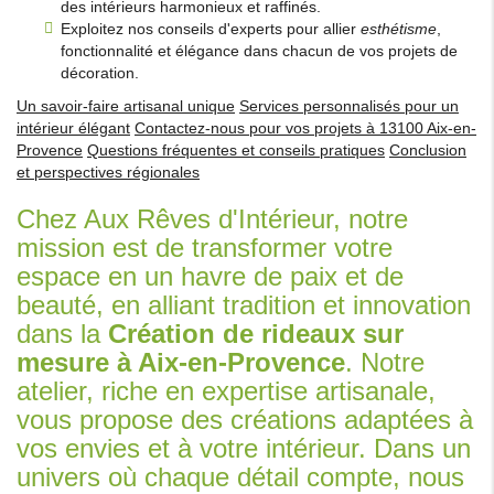
des intérieurs harmonieux et raffinés.
Exploitez nos conseils d'experts pour allier
esthétisme
,
fonctionnalité et élégance dans chacun de vos projets de
décoration.
Un savoir-faire artisanal unique
Services personnalisés pour un
intérieur élégant
Contactez-nous pour vos projets à 13100 Aix-en-
Provence
Questions fréquentes et conseils pratiques
Conclusion
et perspectives régionales
Chez Aux Rêves d'Intérieur, notre
mission est de transformer votre
espace en un havre de paix et de
beauté, en alliant tradition et innovation
dans la
Création de rideaux sur
mesure à Aix-en-Provence
. Notre
atelier, riche en expertise artisanale,
vous propose des créations adaptées à
vos envies et à votre intérieur. Dans un
univers où chaque détail compte, nous